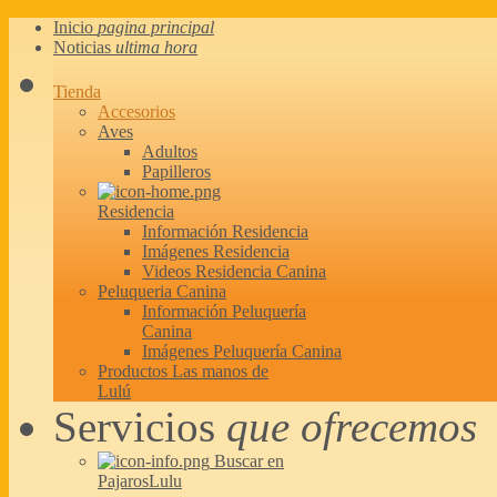
Inicio
pagina principal
Noticias
ultima hora
Tienda
Accesorios
Aves
Adultos
Papilleros
Residencia
Información Residencia
Imágenes Residencia
Videos Residencia Canina
Peluqueria Canina
Información Peluquería
Canina
Imágenes Peluquería Canina
Productos Las manos de
Lulú
Servicios
que ofrecemos
Buscar en
PajarosLulu