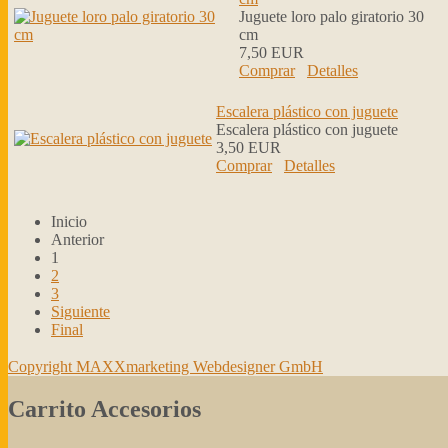
Juguete loro palo giratorio 30
cm
7,50 EUR
Comprar
Detalles
Escalera plástico con juguete
Escalera plástico con juguete
3,50 EUR
Comprar
Detalles
Inicio
Anterior
1
2
3
Siguiente
Final
Copyright MAXXmarketing Webdesigner GmbH
Carrito Accesorios