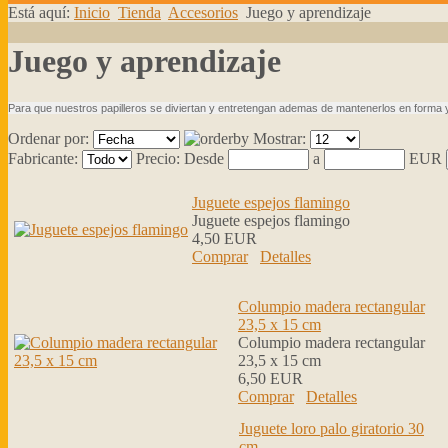
Está aquí:
Inicio
Tienda
Accesorios
Juego y aprendizaje
Juego y aprendizaje
Para que nuestros papilleros se diviertan y entretengan ademas de mantenerlos en forma 
Ordenar por:
Mostrar:
Fabricante:
Precio:
Desde
a
EUR
Juguete espejos flamingo
Juguete espejos flamingo
4,50 EUR
Comprar
Detalles
Columpio madera rectangular
23,5 x 15 cm
Columpio madera rectangular
23,5 x 15 cm
6,50 EUR
Comprar
Detalles
Juguete loro palo giratorio 30
cm