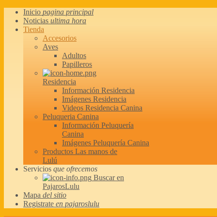
Inicio
pagina principal
Noticias
ultima hora
Tienda
Accesorios
Aves
Adultos
Papilleros
Residencia
Información Residencia
Imágenes Residencia
Videos Residencia Canina
Peluqueria Canina
Información Peluquería
Canina
Imágenes Peluquería Canina
Productos Las manos de
Lulú
Servicios
que ofrecemos
Buscar en
PajarosLulu
Mapa
del sitio
Registrate
en pajaroslulu