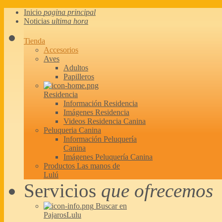
Inicio
pagina principal
Noticias
ultima hora
Tienda
Accesorios
Aves
Adultos
Papilleros
Residencia
Información Residencia
Imágenes Residencia
Videos Residencia Canina
Peluqueria Canina
Información Peluquería
Canina
Imágenes Peluquería Canina
Productos Las manos de
Lulú
Servicios
que ofrecemos
Buscar en
PajarosLulu